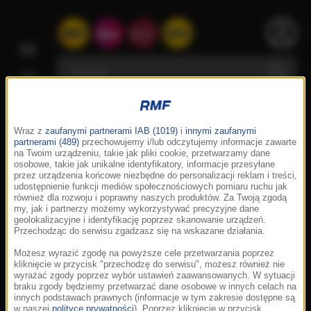
Wraz z
zaufanymi partnerami IAB (1019)
i
innymi zaufanymi
partnerami (489)
przechowujemy i/lub odczytujemy informacje zawarte
na Twoim urządzeniu, takie jak pliki cookie, przetwarzamy dane
osobowe, takie jak unikalne identyfikatory, informacje przesyłane
przez urządzenia końcowe niezbędne do personalizacji reklam i treści,
udostępnienie funkcji mediów społecznościowych pomiaru ruchu jak
również dla rozwoju i poprawny naszych produktów. Za Twoją zgodą
my, jak i partnerzy możemy wykorzystywać precyzyjne dane
geolokalizacyjne i identyfikację poprzez skanowanie urządzeń.
Przechodząc do serwisu zgadzasz się na wskazane działania.
Możesz wyrazić zgodę na powyższe cele przetwarzania poprzez
kliknięcie w przycisk "przechodzę do serwisu", możesz również nie
wyrażać zgody poprzez wybór ustawień zaawansowanych. W sytuacji
braku zgody będziemy przetwarzać dane osobowe w innych celach na
innych podstawach prawnych (informacje w tym zakresie dostępne są
w naszej
polityce prywatności
). Poprzez kliknięcie w przycisk